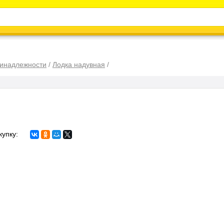
Каталог
Энциклопедия
Видео
Новости
ринадлежности
/
Лодка надувная
/
купку: