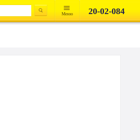
20-02-084
Mеню