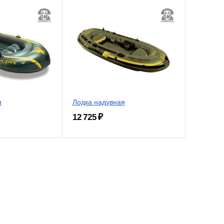
я
Лодка надувная
12 725 ₽